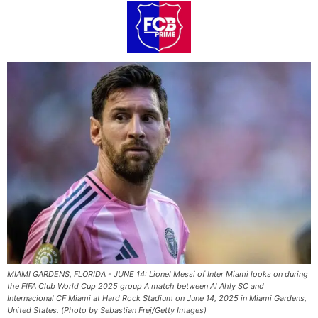
MIAMI GARDENS, FLORIDA - JUNE 14: Lionel Messi of Inter Miami looks on during
the FIFA Club World Cup 2025 group A match between Al Ahly SC and
Internacional CF Miami at Hard Rock Stadium on June 14, 2025 in Miami Gardens,
United States. (Photo by Sebastian Frej/Getty Images)