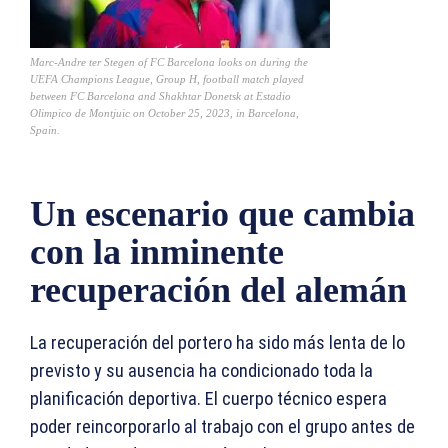
Marc-Andre ter Stegen of FC Barcelona looks on during the
UEFA Champions League, Group H, football match played
between FC Barcelona and Shakhtar Donetsk at Estadio
Olimpico de Montjuic on October 25, 2023, in Barcelona,
Spain.
Un escenario que cambia
con la inminente
recuperación del alemán
La recuperación del portero ha sido más lenta de lo
previsto y su ausencia ha condicionado toda la
planificación deportiva. El cuerpo técnico espera
poder reincorporarlo al trabajo con el grupo antes de